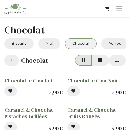
Se rendre au contenu
Chocolat
Biscuits
Miel
Chocolat
Autres
Chocolat
Chocolat le Chat Lait
Chocolat le Chat Noir
7,90
€
7,90
€
Caramel & Chocolat
Caramel & Chocolat
Pistaches Grillées
Fruits Rouges
5,90
€
5,90
€