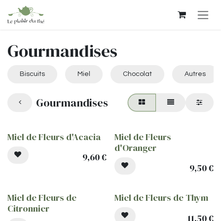
Se rendre au contenu
Gourmandises
Biscuits
Miel
Chocolat
Autres
Gourmandises
Miel de Fleurs d'Acacia
Miel de Fleurs
d'Oranger
9,60
€
9,50
€
Miel de Fleurs de
Miel de Fleurs de Thym
Citronnier
11,50
€