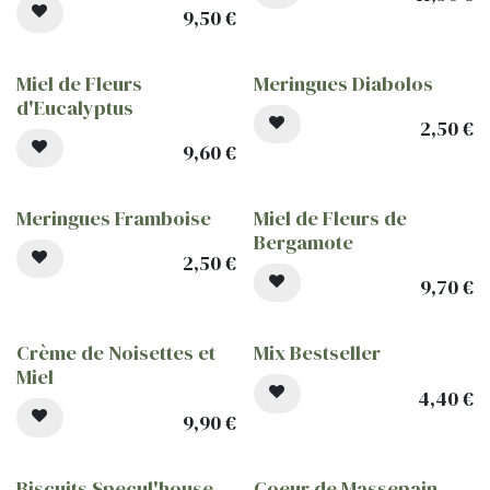
9,50
€
Miel de Fleurs
Meringues Diabolos
d'Eucalyptus
2,50
€
9,60
€
Meringues Framboise
Miel de Fleurs de
Bergamote
2,50
€
9,70
€
Crème de Noisettes et
Mix Bestseller
Miel
4,40
€
9,90
€
Biscuits Specul'house
Coeur de Massepain