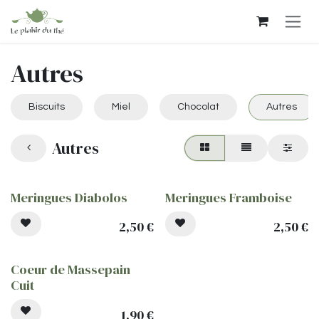
Se rendre au contenu
Autres
Biscuits
Miel
Chocolat
Autres
Autres
Meringues Diabolos
Meringues Framboise
2,50
€
2,50
€
Coeur de Massepain
Cuit
1,90
€