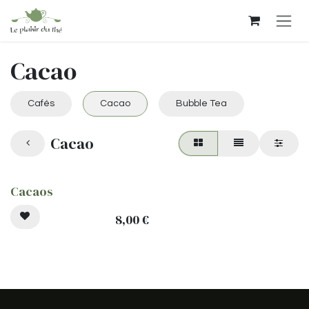
Se rendre au contenu
Cacao
Cafés
Cacao
Bubble Tea
Cacao
Cacaos
8,00
€