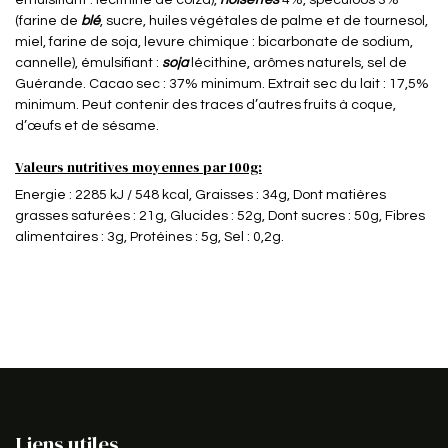
(farine de
blé
, sucre, huiles végétales de palme et de tournesol,
miel, farine de soja, levure chimique : bicarbonate de sodium,
cannelle), émulsifiant :
soja
lécithine, arômes naturels, sel de
Guérande. Cacao sec : 37% minimum. Extrait sec du lait : 17,5%
minimum. Peut contenir des traces d’autres fruits à coque,
d’œufs et de sésame.
Valeurs nutritives moyennes par 100g:
Energie : 2285 kJ / 548 kcal, Graisses : 34g, Dont matières
grasses saturées : 21g, Glucides : 52g, Dont sucres : 50g, Fibres
alimentaires : 3g, Protéines : 5g, Sel : 0,2g.
Liens utiles