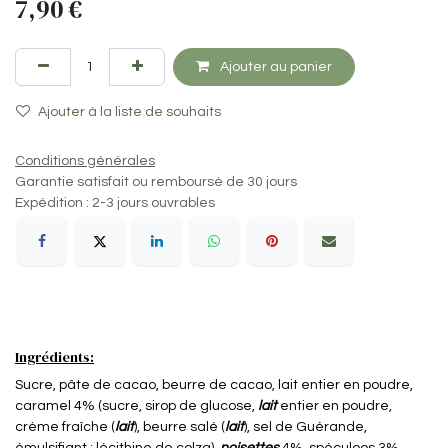
7,90
€
Ajouter au panier
Ajouter à la liste de souhaits
Conditions générales
Garantie satisfait ou remboursé de 30 jours
Expédition : 2-3 jours ouvrables
Ingrédients:
Sucre, pâte de cacao, beurre de cacao, lait entier en poudre,
caramel 4% (sucre, sirop de glucose,
lait
entier en poudre,
crème fraîche (
lait
), beurre salé (
lait
), sel de Guérande,
émulsifiant : lécithine de colza),
noisettes
4%, spéculoos 3%