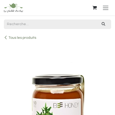
Se rendre au contenu
Tous les produits