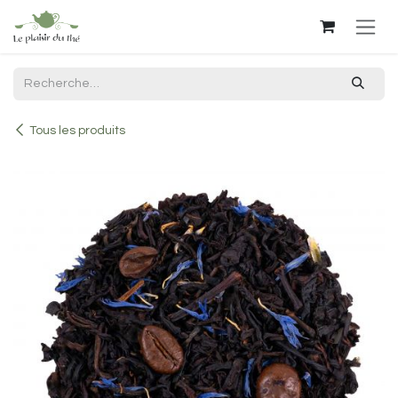
Se rendre au contenu
Tous les produits