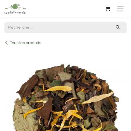
Se rendre au contenu
Tous les produits