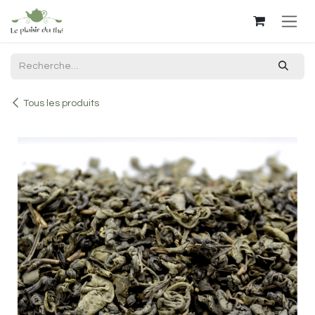
Se rendre au contenu
Tous les produits