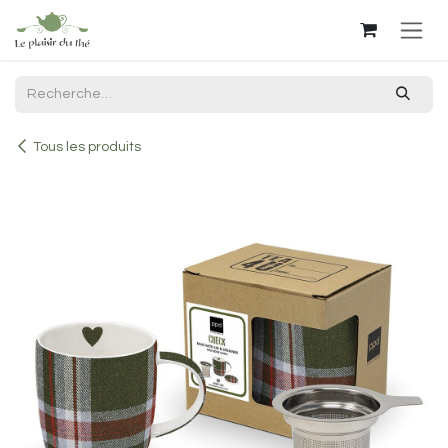
Se rendre au contenu
Tous les produits