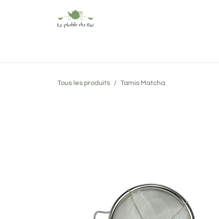
Se rendre au contenu
Accueil
Boutique
À propos
Tous les produits
Tamis Matcha