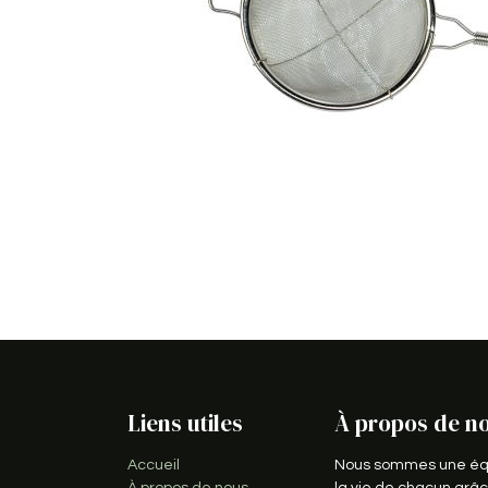
Liens utiles
À propos de n
Accueil
Nous sommes une équi
À propos de nous
la vie de chacun grâc