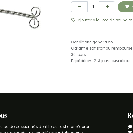
A
Ajouter à la liste de souhaits
Conditions générales
Garantie satisfait ou remboursé
30 jours
Expédition : 2-3 jours ouvrables
ous
R
pe de passionnés dont le but est d'améliorer
e à des produits disruptifs. Nous fabriquons