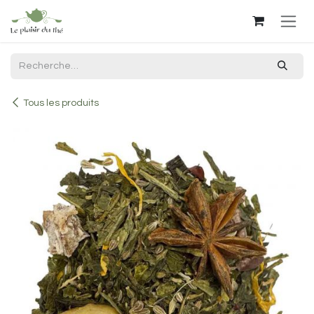
Se rendre au contenu
Tous les produits