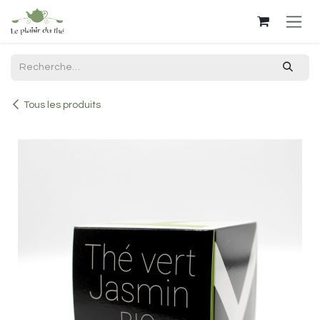
Se rendre au contenu
Tous les produits