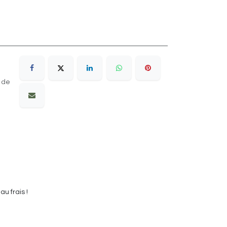
 de
u frais !