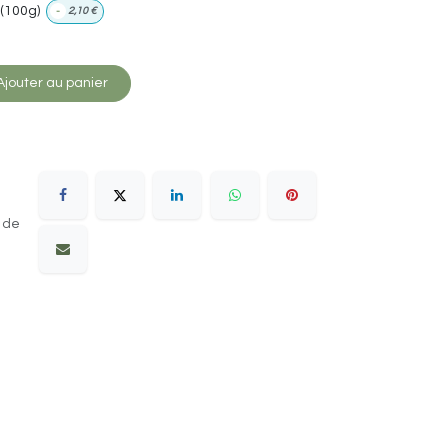
(100g)
-
2,10
€
jouter au panier
 de