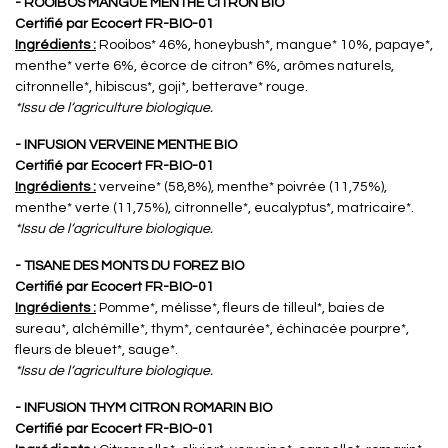
- ROOIBOS MANGUE MENTHE CITRON BIO
Certifié par Ecocert FR-BIO-01
Ingrédients :
Rooibos* 46%, honeybush*, mangue* 10%, papaye*,
menthe* verte 6%, écorce de citron* 6%, arômes naturels,
citronnelle*, hibiscus*, goji*, betterave* rouge.
*Issu de l‘agriculture biologique.
- INFUSION VERVEINE MENTHE BIO
Certifié par Ecocert FR-BIO-01
Ingrédients :
verveine* (58,8%), menthe* poivrée (11,75%),
menthe* verte (11,75%), citronnelle*, eucalyptus*, matricaire*.
*Issu de l‘agriculture biologique.
- TISANE DES MONTS DU FOREZ BIO
Certifié par Ecocert FR-BIO-01
Ingrédients :
Pomme*, mélisse*, fleurs de tilleul*, baies de
sureau*, alchémille*, thym*, centaurée*, échinacée pourpre*,
fleurs de bleuet*, sauge*.
*Issu de l‘agriculture biologique.
- INFUSION THYM CITRON ROMARIN BIO
Certifié par Ecocert FR-BIO-01