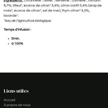
Ingrédients :
Citronnelle*, olivier*, verveine*, cannelle*, romarin*
8,7%, tilleul*, écorce de citron* 5,4%, citron confit 5,4% (sirop de
maïs*, écorce de citron*, sel de mer), thym citron* 4,3%,
lavande*.
*Issu de l‘agriculture biologique.
Temps d'infusion :
5min.
à 100%
Liens utiles
Accueil
À propos de nous