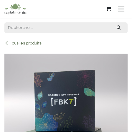
Se rendre au contenu
Tous les produits