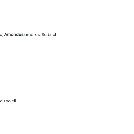
se,
Amandes
amères, Sorbitol
a
u soleil.