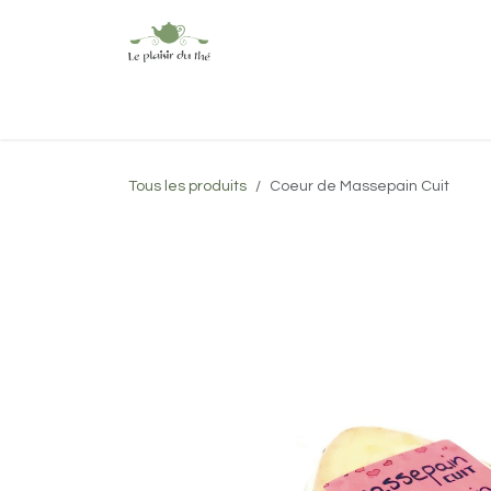
Se rendre au contenu
Accueil
Boutique
À propos
Tous les produits
Coeur de Massepain Cuit