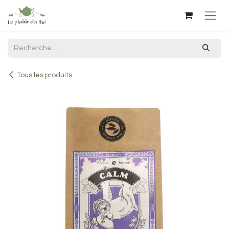
Se rendre au contenu
Tous les produits