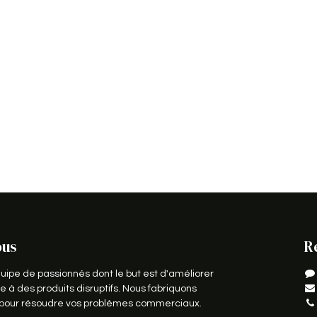
ous
R
pe de passionnés dont le but est d'améliorer
e à des produits disruptifs. Nous fabriquons
s pour résoudre vos problèmes commerciaux.