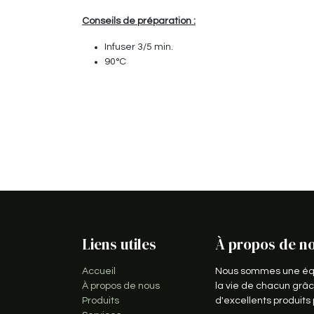
Conseils de préparation :
Infuser 3/5 min.
90°C
Liens utiles
À propos de n
Accueil
Nous sommes une équi
À propos de nous
la vie de chacun grâc
Produits
d'excellents produit