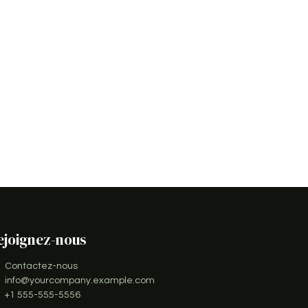
ejoignez-nous
Contactez-nous
info@yourcompany.example.com
+1 555-555-5556