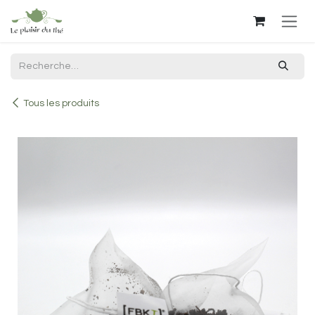
Se rendre au contenu
Tous les produits