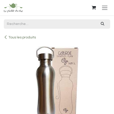
Se rendre au contenu
Tous les produits