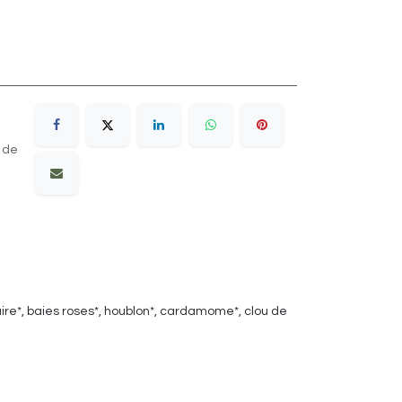
 de
caire*, baies roses*, houblon*, cardamome*, clou de