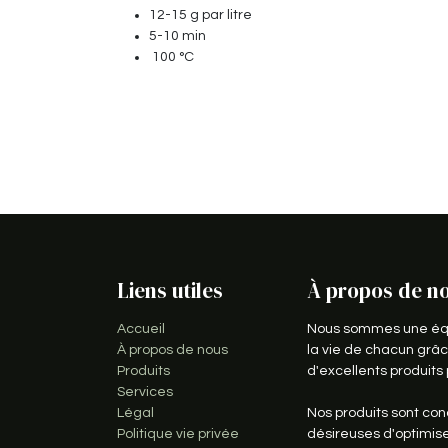
12-15 g par litre
5-10 min
100 °C
Liens utiles
À propos de n
Accueil
Nous sommes une équi
À propos de nous
la vie de chacun grâc
Produits
d'excellents produit
Services
Légal
Nos produits sont con
Politique vie privée
désireuses d'optimis