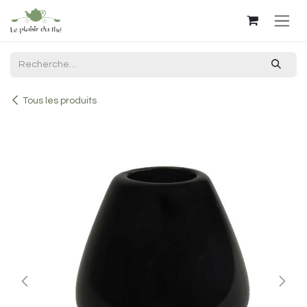
Se rendre au contenu
Tous les produits